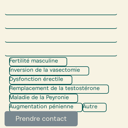
Fertilité masculine
Inversion de la vasectomie
Dysfonction érectile
Remplacement de la testostérone
Maladie de la Peyronie
Augmentation pénienne
Autre